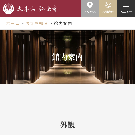
内
容
アクセス
お問合せ
メニュー
を
ス
ホーム
お寺を知る
館内案内
キ
ッ
プ
館内案内
外観