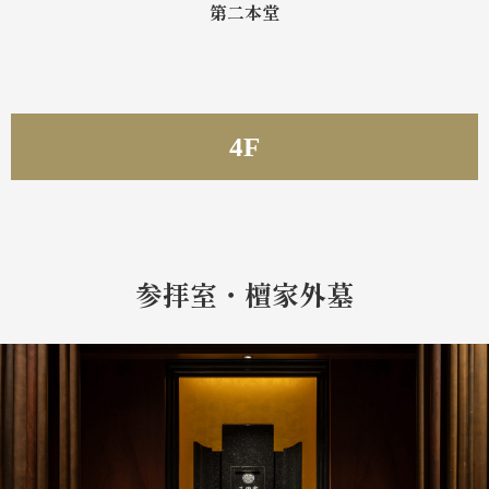
第二本堂
4F
参拝室・檀家外墓