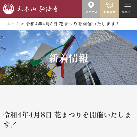
内
容
アクセス
お問合せ
メニュー
を
ス
ホーム
令和4年4月8日 花まつりを開催いたします！
キ
ッ
プ
新着情報
令和4年4月8日 花まつりを開催いたしま
す！