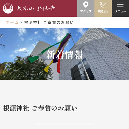
内
容
アクセス
お問合せ
メニュー
を
ス
ホーム
根源神社 ご奉賛のお願い
キ
ッ
プ
新着情報
根源神社 ご奉賛のお願い